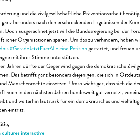
derung und die zivilgesellschaftliche Präventionsarbeit benötig
, ganz besonders nach den erschreckenden Ergebnissen der Ko
. Doch ausgerechnet jetzt will die Bundesregierung bei der För
chaftlicher Organisationen sparen. Um das zu verhindern, haben 
nis #GeradeJetztFuerAlle eine Petition
gestartet, und freuen un
agne mit ihrer Stimme unterstützen.
ten Jahren dürfte der Gegenwind gegen die demokratische Zivilge
en. Das betrifft ganz besonders diejenigen, die sich in Ostdeut
nd Menschenrechte einsetzen. Umso wichtiger, dass sich die d
haft auch in den nächsten Jahren bundesweit gut vernetzt, vonein
leibt und weiterhin lautstark für ein demokratisches und vielfältig
n eintritt.
üße,
cultures interactive