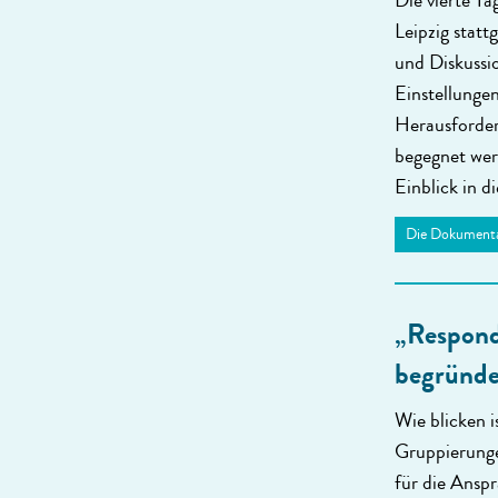
Die vierte T
Leipzig statt
und Diskussi
Einstellungen
Herausforder
begegnet wer
Einblick in d
Die Dokumenta
„Respond
begründe
Wie blicken 
Gruppierunge
für die Ansp