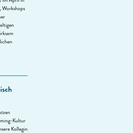
 im April in
n, Workshops
mer
altigen
irksam
lichen
isch
utzen
aming-Kultur
sere Kollegin