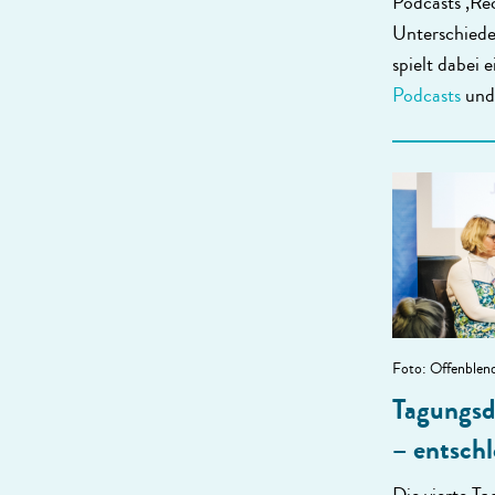
Podcasts ‚Re
Unterschiede
spielt dabei 
Podcasts
un
Foto: Offenblen
Tagungsd
– entsch