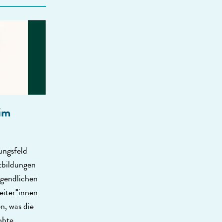
im
ungsfeld
tbildungen
gendlichen
eiter*innen
n, was die
obte