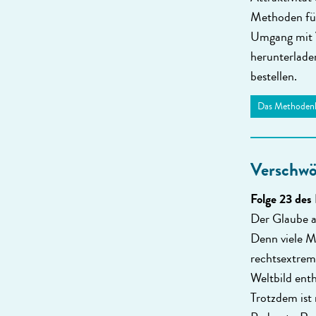
Methoden für 
Umgang mit 
herunterlade
bestellen.
Das Methoden
Verschwö
Folge 23 des
Der Glaube a
Denn viele Me
rechts­extre
Weltbild enth
Trotzdem ist 