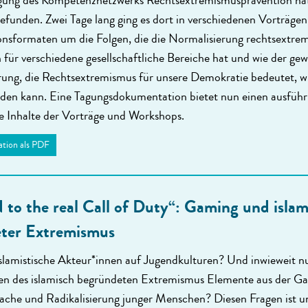
agung des Kompetenznetzwerks Rechtsextremismusprävention hat
gefunden. Zwei Tage lang ging es dort in verschiedenen Vorträge
onsformaten um die Folgen, die die Normalisierung rechtsextre
 für verschiedene gesellschaftliche Bereiche hat und wie der gew
ung, die Rechtsextremismus für unsere Demokratie bedeutet, w
den kann. Eine Tagungsdokumentation bietet nun einen ausführ
ie Inhalte der Vorträge und Workshops.
tion als PDF
 to the real Call of Duty“: Gaming und islam
ter Extremismus
islamistische Akteur*innen auf Jugendkulturen? Und inwieweit n
n des islamisch begründeten Extremismus Elemente aus der G
rache und Radikalisierung junger Menschen? Diesen Fragen ist un