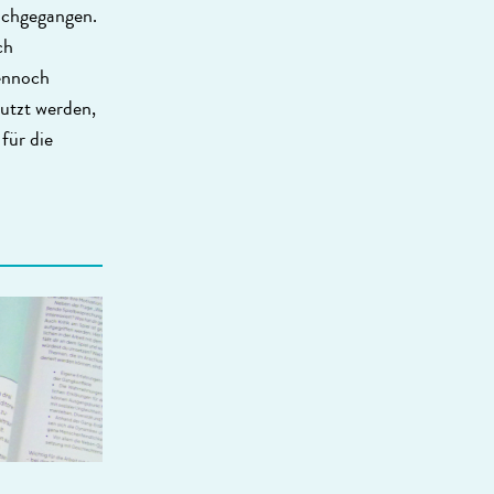
nachgegangen.
ch
ennoch
utzt werden,
für die