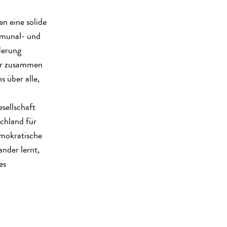
en eine solide
mmunal- und
derung
wir zusammen
s über alle,
sellschaft
schland für
emokratische
ander lernt,
es