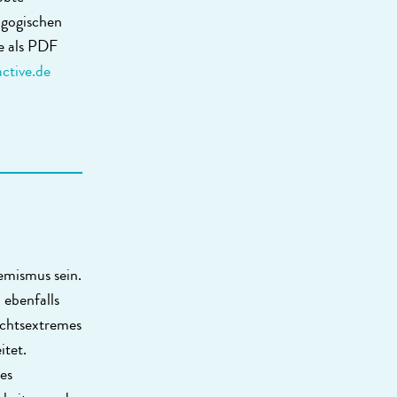
agogischen
e als PDF
ctive.de
emismus sein.
 ebenfalls
echtsextremes
itet.
des