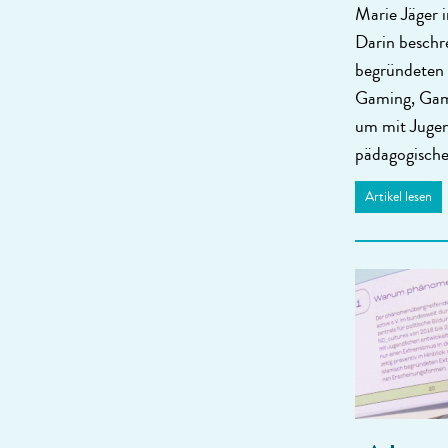
Marie Jäger i
Darin beschre
begründeten 
Gaming, Gami
um mit Jugen
pädagogische
Artikel lesen