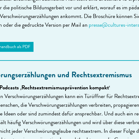
die politische Bildunsgarbeit vor und erklärt, worauf es im päd
Verschwörungserzählungen ankommt. Die Broschüre können Si
n oder die gedruckte Version per Mail an
presse@cultures-intera
handbuch als PDF
rungserzählungen und Rechtsextremismus
 Podcasts ‚Rechtsextremismusprävention kompakt‘
n Verschwörungs­erzählungen kann ein Türöffner für Rechtsextr
nschen, die Verschwö­rungserzäh­lungen verbreiten, propagieren
me Ideen oder sind zumindest dafür ansprechbar. Und auch ein r
ält häufig Verschwörungs­erzählungen und wird über diese verbre
nicht jeder Verschwö­rungs­glaube rechtsextrem. In dieser Folge 