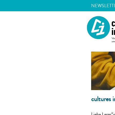
NEWSLETTE
cultures 
Liebe Leser*i