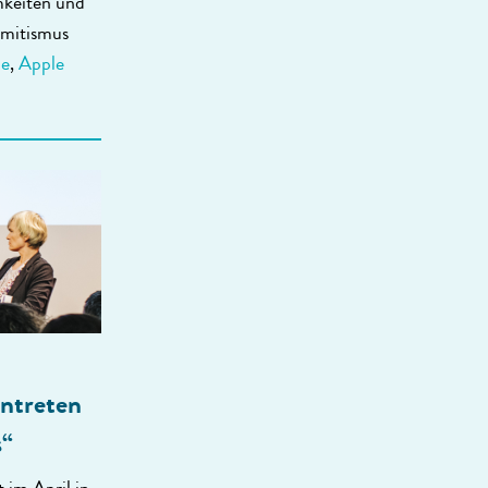
mkeiten und
emitismus
ne
,
Apple
ntreten
s“