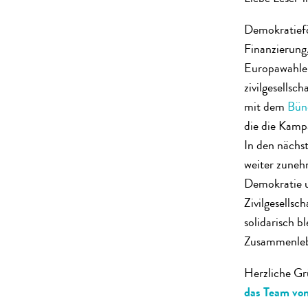
Demokratieför
Finanzierung
Europawahlen
zivilgesells
mit dem
Bünd
die die Kamp
In den nächs
weiter zunehm
Demokratie u
Zivilgesellsc
solidarisch b
Zusammenlebe
Herzliche Gr
das Team von 