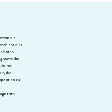
 wenn die
eschieht dies
eplanten
g sowie die
ultures
uf, die
sposition zu
ge tritt.