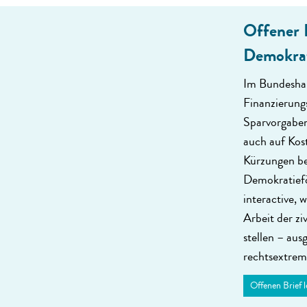
Offener 
Demokrat
Im Bundeshau
Finanzierung
Spar­vorgaben
auch auf Kost
Kürzungen bet
Demokratie­f
interactive, 
Arbeit der zi
stellen – aus
rechtsextreme
Offenen Brief l