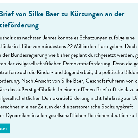
Brief von Silke Baer zu Kürzungen an der
ieförderung
shalt des nächsten Jahres könnte es Schätzungen zufolge eine
s­lücke in Höhe von mindestens 22 Milliarden Euro geben. Doch
 der Bundes­regierung wie bisher geplant durchgesetzt werden, g
en der zivilgesell­schaftlichen Demokratie­förderung. Denn die g
reffen auch die Kinder- und Jugendarbeit, die politische Bildun
örderung. Nach Ansicht von Silke Baer, Geschäfts­führerin von c
wäre das äußerst gefährlich. In einem offenen Brief ruft sie dazu a
vilgesellschaftlichen Demokratieförderung nicht fahrlässig zur Di
gerechnet in einer Zeit, in der die zerstörerische Spaltungskraft
r Dynamiken in allen gesellschaftlichen Bereichen deutlich zu Ta
esen