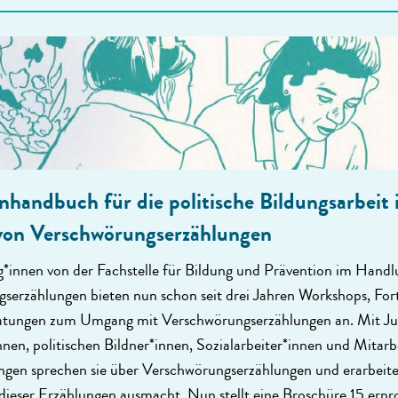
handbuch für die politische Bildungsarbeit 
von Verschwörungserzählungen
g*innen von der Fachstelle für Bildung und Prävention im Handl
serzählungen bieten nun schon seit drei Jahren Workshops, For
atungen zum Umgang mit Verschwörungserzählungen an. Mit Ju
nen, politischen Bildner*innen, Sozialarbeiter*innen und Mitarb
ngen sprechen sie über Verschwörungserzählungen und erarbeite
 dieser Erzählungen ausmacht. Nun stellt eine Broschüre 15 erpr